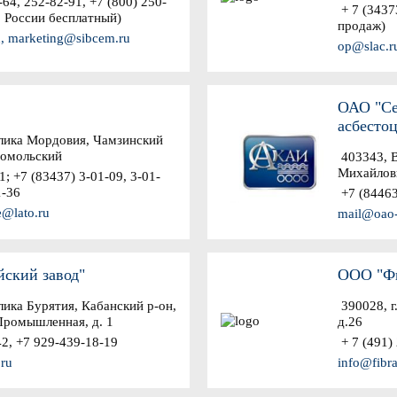
64, 252-82-91, +7 (800) 250-
+ 7 (34373
о России бесплатный)
продаж)
, marketing@sibcem.ru
op@slac.r
ОАО "Се
асбесто
лика Мордовия, Чамзинский
сомольский
403343, В
Михайловк
; +7 (83437) 3-01-09, 3-01-
1-36
+7 (84463
e@lato.ru
mail@oao-
ский завод"
ООО "Фи
ика Бурятия, Кабанский р-он,
390028, г
 Промышленная, д. 1
д.26
2, +7 929-439-18-19
+ 7 (491) 
.ru
info@fibra