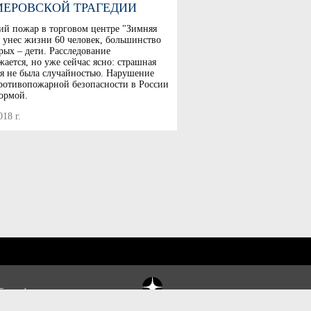
МЕРОВСКОЙ ТРАГЕДИИ
ий пожар в торговом центре "Зимняя
 унес жизни 60 человек, большинство
рых – дети. Расследование
ается, но уже сейчас ясно: страшная
ия не была случайностью. Нарушение
ротивопожарной безопасности в России
нормой.
018 г.
5 стр 1