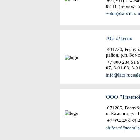
+7 (391) 274-64-
02-10 (звонок п
volna@sibcem.ru
АО «Лато»
431720, Респуб
район, р.п. Ком
+7 800 234 51 91
07, 3-01-08, 3-0
info@lato.ru; sal
ООО "Тимлюй
671205, Республ
п. Каменск, ул.
+7 924-453-31-4
shifer-rf@teamlit