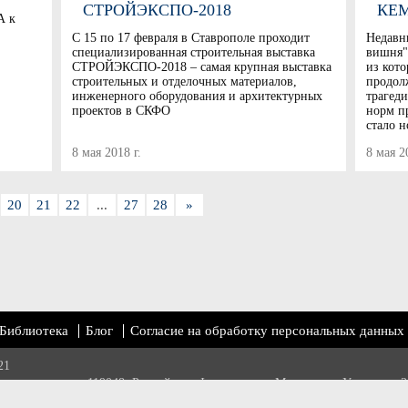
СТРОЙЭКСПО-2018
КЕ
А к
С 15 по 17 февраля в Ставрополе проходит
Недавн
специализированная строительная выставка
вишня"
СТРОЙЭКСПО-2018 – самая крупная выставка
из кото
строительных и отделочных материалов,
продолж
инженерного оборудования и архитектурных
трагед
проектов в СКФО
норм п
стало 
8 мая 2018 г.
8 мая 2
20
21
22
...
27
28
»
Библиотека
Блог
Согласие на обработку персональных данных
21
 ассоциация» 119048, Российская Федерация, г. Москва, ул. Усачева, д 3
otile.ru
,
info@шифер.рф
,
+7 905 580 31 22