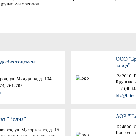
других материалов.
ООО "Бр
дасбестоцемент"
завод"
242610, Б
ород, ул. Мичурина, д. 104
Крупской, 
73, 261-705
+ 7 (48333
u
bfz@bftec
АОР "На
ат "Волна"
624800, Св
оярск, ул. Мусоргского, д. 15
Восточная