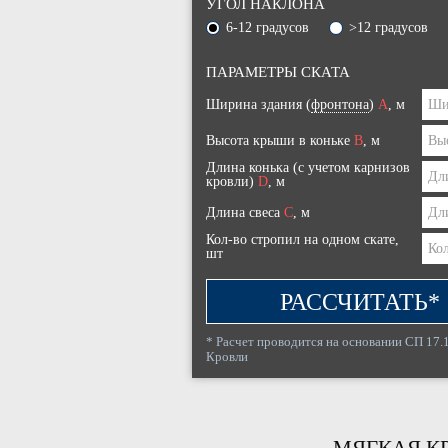
УГОЛ НАКЛОНА
6-12 градусов
>12 градусов
ПАРАМЕТРЫ СКАТА
Ширина здания (
фронтона
)
A
, м
Высота крыши в коньке
B
, м
Длина конька (с учетом карнизов
кровли)
D
, м
Длина свеса
C
, м
Кол-во стропил на одном скате,
шт
РАССЧИТАТЬ*
* Расчет проводится на основании СП 17.
Кровли