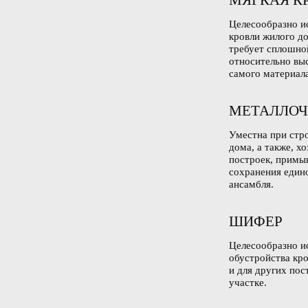
МЯГКАЯ К
Целесообразно и
кровли жилого до
требует сплошно
относительно вы
самого материала
МЕТАЛЛОЧ
Уместна при стр
дома, а также, х
построек, примы
сохранения един
ансамбля.
ШИФЕР
Целесообразно ис
обустройства кро
и для других по
участке.