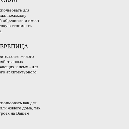
РОВЛЯ
спользовать для
ма, поскольку
й обрешетки и имеет
сокую стоимость
.
ЕРЕПИЦА
оительстве жилого
озяйственных
кающих к нему - для
ого архитектурного
пользовать как для
вли жилого дома, так
строек на Вашем