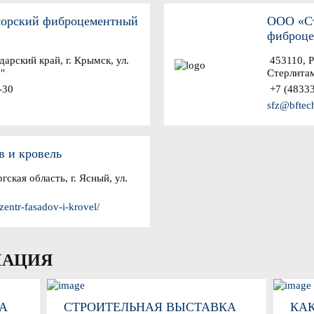
орский фиброцементный
ООО «Ст
фиброце
арский край, г. Крымск, ул.
453110, Р
Б"
Стерлитам
-30
+7 (48333
sfz@bftec
в и кровель
ская область, г. Ясный, ул.
zentr-fasadov-i-krovel/
МАЦИЯ
А
СТРОИТЕЛЬНАЯ ВЫСТАВКА
КАК