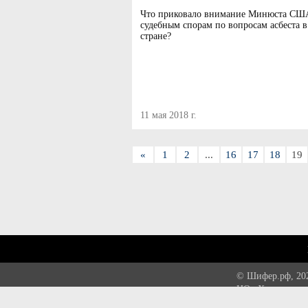
Что приковало внимание Минюста СШ
судебным спорам по вопросам асбеста в
стране?
11 мая 2018 г.
«
1
2
...
16
17
18
19
© Шифер.рф, 20
НО «Хризотиловая
Email:
info@chrys