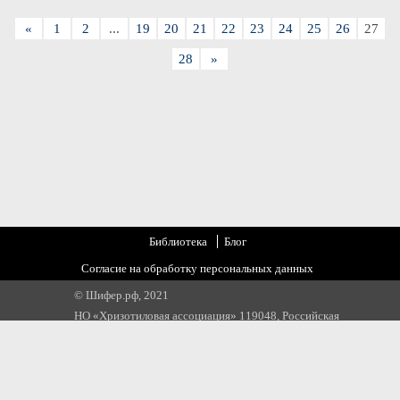
«
1
2
...
19
20
21
22
23
24
25
26
27
28
»
Библиотека
Блог
Согласие на обработку персональных данных
© Шифер.рф, 2021
НО «Хризотиловая ассоциация» 119048, Российская
Федерация, г. Москва, ул. Усачева, д 35 стр 1
Email:
info@chrysotile.ru
,
info@шифер.рф
,
+7 905 580 31 22