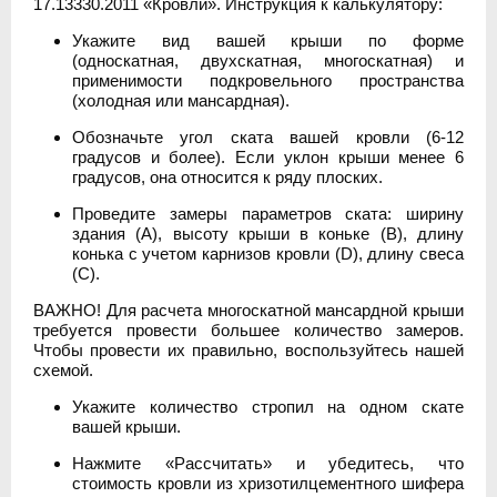
17.13330.2011 «Кровли». Инструкция к калькулятору:
Укажите вид вашей крыши по форме
(односкатная, двухскатная, многоскатная) и
применимости подкровельного пространства
(холодная или мансардная).
Обозначьте угол ската вашей кровли (6-12
градусов и более). Если уклон крыши менее 6
градусов, она относится к ряду плоских.
Проведите замеры параметров ската: ширину
здания (А), высоту крыши в коньке (В), длину
конька с учетом карнизов кровли (D), длину свеса
(C).
ВАЖНО! Для расчета многоскатной мансардной крыши
требуется провести большее количество замеров.
Чтобы провести их правильно, воспользуйтесь нашей
схемой.
Укажите количество стропил на одном скате
вашей крыши.
Нажмите «Рассчитать» и убедитесь, что
стоимость кровли из хризотилцементного шифера