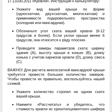
17.13330.2011 «Кровли». Инструкция к калькулятору:
Укажите вид вашей крыши по форме
(односкатная, двухскатная, многоскатная) и
применимости подкровельного пространства
(холодная или мансардная).
Обозначьте угол ската вашей кровли (6-12
градусов и более). Если уклон крыши менее 6
градусов, она относится к ряду плоских.
Проведите замеры параметров ската: ширину
здания (А), высоту крыши в коньке (В), длину
конька с учетом карнизов кровли (D), длину свеса
(C).
ВАЖНО! Для расчета многоскатной мансардной крыши
требуется провести большее количество замеров.
Чтобы провести их правильно, воспользуйтесь нашей
схемой.
Укажите количество стропил на одном скате
вашей крыши.
Нажмите «Рассчитать» и убедитесь, что
стоимость кровли из хризотилцементного шифера