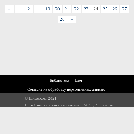
«
1
2
...
19
20
21
22
23
24
25
26
27
28
»
Библиотека
Блог
Согласие на обработку персональных данных
© Шифер.рф, 2021
НО «Хризотиловая ассоциация» 119048, Российская
Федерация, г. Москва, ул. Усачева, д 35 стр 1
Email:
info@chrysotile.ru
,
info@шифер.рф
,
+7 905 580 31 22